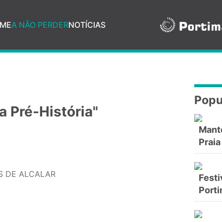
ME
A NÃO PERDER
NOTÍCIAS
Popu
a Pré-História"
Mant
Praia
 DE ALCALAR
Festi
Port