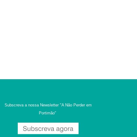
Subscreva a nossa Newsletter
"A Não Perder em
Portimão"