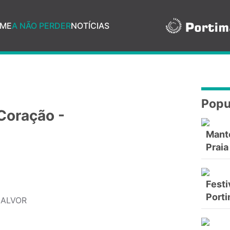
ME
A NÃO PERDER
NOTÍCIAS
Popu
Coração -
Mant
Praia
Festi
Port
 ALVOR